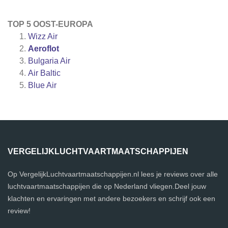
TOP 5 OOST-EUROPA
Wizz Air
Aeroflot
Bulgaria Air
Air Baltic
Blue Air
VERGELIJKLUCHTVAARTMAATSCHAPPIJEN
Op VergelijkLuchtvaartmaatschappijen.nl lees je reviews over alle
luchtvaartmaatschappijen die op Nederland vliegen.Deel jouw
klachten en ervaringen met andere bezoekers en schrijf ook een
review!