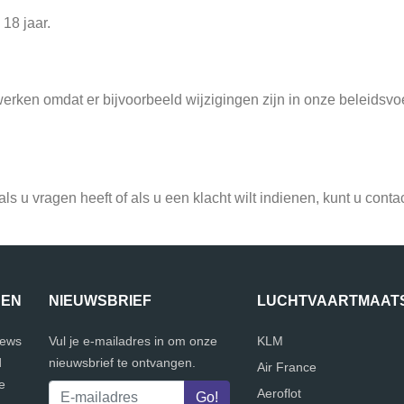
18 jaar.
ijwerken omdat er bijvoorbeeld wijzigingen zijn in onze beleidsvo
ls u vragen heeft of als u een klacht wilt indienen, kunt u cont
JEN
NIEUWSBRIEF
LUCHTVAARTMAAT
iews
Vul je e-mailadres in om onze
KLM
d
nieuwsbrief te ontvangen.
Air France
e
Aeroflot