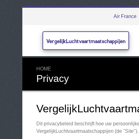
Air France
VergelijkLuchtvaartmaatschappijen
HOME
Privacy
VergelijkLuchtvaartm
Dit privacybeleid beschrijft hoe uw persoonli
VergelijkLuchtvaartmaatschappijen (de "Site").