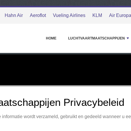
Hahn Air
Aeroflot
Vueling Airlines
KLM
Air Europ
HOME
LUCHTVAARTMAATSCHAPPIJEN
aatschappijen Privacybeleid
jke informatie wordt verzameld, gebruikt en gedeeld wanneer u e