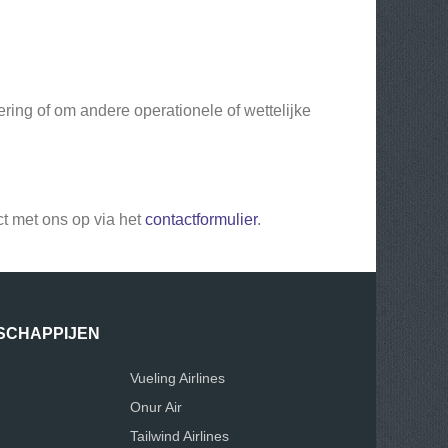
ering of om andere operationele of wettelijke
act met ons op via het
contactformulier
.
SCHAPPIJEN
Vueling Airlines
Onur Air
Tailwind Airlines