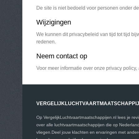
De site is niet bedoeld voor personen onder de 
Wijzigingen
We kunnen dit privacybeleid van tijd tot tijd b
redenen.
Neem contact op
Voor meer informatie over onze privacy policy, a
VERGELIJKLUCHTVAARTMAATSCHAPPI
Op VergelijkLuchtvaartmaatschappijen.nl lees je rev
over alle luchtvaartmaatschappijen die op Nederlan
vliegen.Deel jouw klachten en ervaringen met ander