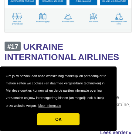
UKRAINE
#17
INTERNATIONAL AIRLINES
Een Overzicht van Ukraine
Om jouw bezoek aan onze website nog makkelijk en persoonlijker te
maken zetten we cookies (en daarmee vergelijkbare technieken) in.
International Airlines
Met deze cookies kunnen wij en derde partijen informatie over jou
Ukraine International Airlines (UIA) is een prominente
verzamelen en jouw internetgedrag binnen (en mogelijk ook buiten)
luchtvaartmaatschappij gevestigd in het hart van Oekraïne,
onze website volgen.
Meer informatie
met zijn centrale hub in Kiev. UIA biedt zowel
binnenlandse als internationale vluchten
OK
Lees verder »