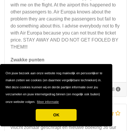
with me on the flight. At the airport this happened to
other passengers to. Air Europa knows about the
problem they are causing the passengers but fail to
do something about this. I advise everybody not to fly
with Air Europa because you can not trust the ticket
price. STAY AWAY AND DO NOT GET FOOLED BY
THEM!!!
Zwakke punten
Het besodemieteren van hun klanten.
Om jouw bezoek aan onze website nog makkelijk en persoonlijker te
maken zetten we cookies (en daarmee vergelijkbare technieken) in.
Met deze cookies kunnen wij en derde partijen informatie over jou
Reageer
(
1 reactie
)
Door
Henk
op 22 mei 2018
verzamelen en jouw internetgedrag binnen (en mogelijk ook buiten)
onze website volgen.
Meer informatie
een schande
OK
vlucht zomaar geschrapt en nieuwe boeking 36 uur