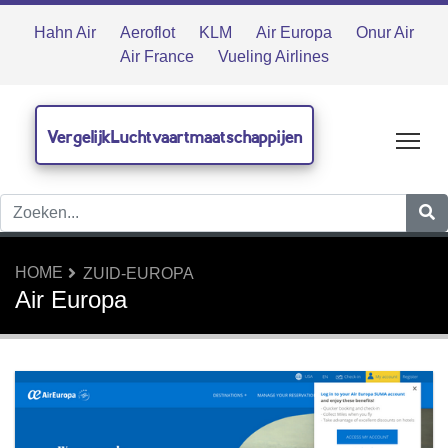
Hahn Air
Aeroflot
KLM
Air Europa
Onur Air
Air France
Vueling Airlines
VergelijkLuchtvaartmaatschappijen
Tog
HOME
ZUID-EUROPA
Air Europa