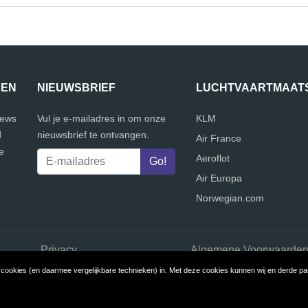
JEN
NIEUWSBRIEF
LUCHTVAARTMAAT
iews
Vul je e-mailadres in om onze
KLM
d
nieuwsbrief te ontvangen.
Air France
e
Aeroflot
Air Europa
Norwegian.com
Privacy
Algemene Voorwaarde
ookies (en daarmee vergelijkbare technieken) in. Met deze cookies kunnen wij en derde part
 © 2026 VergelijkLuchtvaartmaatschappijen
Build review sites with R