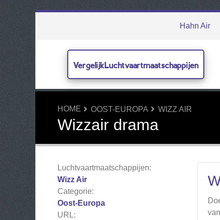
Hahn Air
VergelijkLuchtvaartmaatschappijen
HOME
OOST-EUROPA
WIZZ AIR
Wizzair drama
Luchtvaartmaatschappijen:
W
Wizz Air
Categorie:
Doe
Oost-Europa
van
URL: