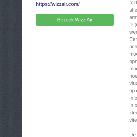
rec
https://wizzair.com/
all
arm
Bezoek Wizz Air
je 
wer
Eer
ach
moe
opn
moe
hoe
vlu
op 
inf
inl
kle
vli
De 