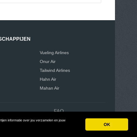
SCHAPPIJEN
Vueling Airlines
Onur Air
Tailwind Airlines
Hahn Air
Mahan Air
n
FAQ
ijen informatie over jou verzamelen en jouw
eviewTycoon
OK