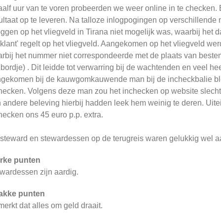
alf uur van te voren probeerden we weer online in te checken.
ultaat op te leveren. Na talloze inlogpogingen op verschillen
oggen op het vliegveld in Tirana niet mogelijk was, waarbij het d
'klant' regelt op het vliegveld. Aangekomen op het vliegveld w
rbij het nummer niet correspondeerde met de plaats van bestemm
 bordje) . Dit leidde tot verwarring bij de wachtenden en veel he
gekomen bij de kauwgomkauwende man bij de incheckbalie bl
hecken. Volgens deze man zou het inchecken op website slechts
 andere beleving hierbij hadden leek hem weinig te deren. Uitein
hecken ons 45 euro p.p. extra.
steward en stewardessen op de terugreis waren gelukkig wel a
rke punten
wardessen zijn aardig.
akke punten
merkt dat alles om geld draait.