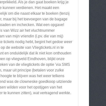
rprikkeld. Als je dan gaat boeken krijg je
 te kunnen verdienen. Het maakt een
elijk om die naast elkaar te boeken (tenzij
duur, maar bij het toevoegen van de bagage
nloaden en inchecken. Wat een opgave!
ls van Wizz air het vluchtnummer
 van mijn vriendin (i.pv. die van mij)
je tickets nodig hebt, begint het gedoe weer
op de website van Vliegtickets.nl in te
nt en onduidelijk dat ik niet kon onthouden
en op vliegveld Eindhoven, blijkt onze
eken van de vliegtickets de optie 'via SMS
 maar uit principe (betalen voor zulke
 hoogte te blijven was het weer telkens
allend was de clowneske goedkoop uitziende
sen wilden voor het opstijgen van het
er te kunnen zitten), wat vertragend werkte.