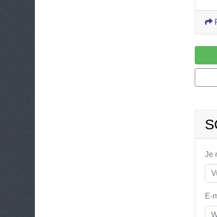
S
Je
E-m