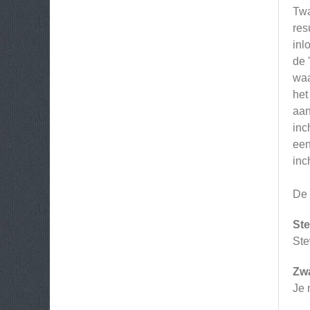
Twa
res
inl
de 
waa
het
aan
inc
een
inc
De 
Ste
Ste
Zw
Je 