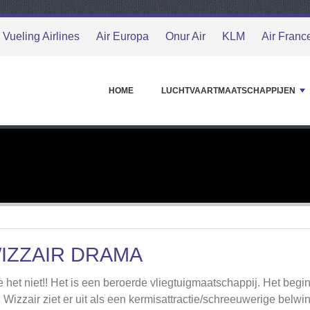
Vueling Airlines
Air Europa
Onur Air
KLM
Air Franc
HOME
LUCHTVAARTMAATSCHAPPIJEN
IZZAIR DRAMA
 het niet!! Het is een beroerde vliegtuigmaatschappij. Het begin
 Wizzair ziet er uit als een kermisattractie/schreeuwerige belwi