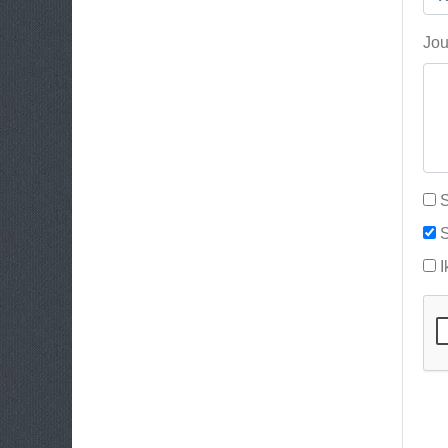
Jou
S
S
I