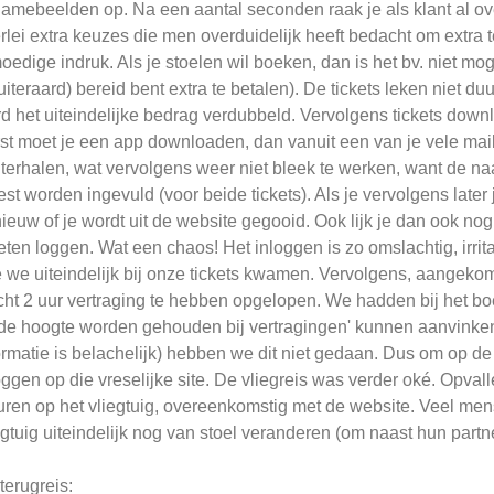
lamebeelden op. Na een aantal seconden raak je als klant al ove
erlei extra keuzes die men overduidelijk heeft bedacht om extra
oedige indruk. Als je stoelen wil boeken, dan is het bv. niet mog
(uiteraard) bereid bent extra te betalen). De tickets leken niet 
d het uiteindelijke bedrag verdubbeld. Vervolgens tickets dow
st moet je een app downloaden, dan vanuit een van je vele mai
terhalen, wat vervolgens weer niet bleek te werken, want de naam
st worden ingevuld (voor beide tickets). Als je vervolgens later 
ieuw of je wordt uit de website gegooid. Ook lijk je dan ook nog 
ten loggen. Wat een chaos! Het inloggen is zo omslachtig, irrita
 we uiteindelijk bij onze tickets kwamen. Vervolgens, aangekom
cht 2 uur vertraging te hebben opgelopen. We hadden bij het bo
de hoogte worden gehouden bij vertragingen' kunnen aanvinken,
ormatie is belachelijk) hebben we dit niet gedaan. Dus om op de
oggen op die vreselijke site. De vliegreis was verder oké. Opv
uren op het vliegtuig, overeenkomstig met de website. Veel men
egtuig uiteindelijk nog van stoel veranderen (om naast hun partn
terugreis: