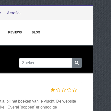
e
Aeroflot
REVIEWS
BLOG
t al bij het boeken van je vlucht. De website
nkel. Overal 'poppen' er onnodige