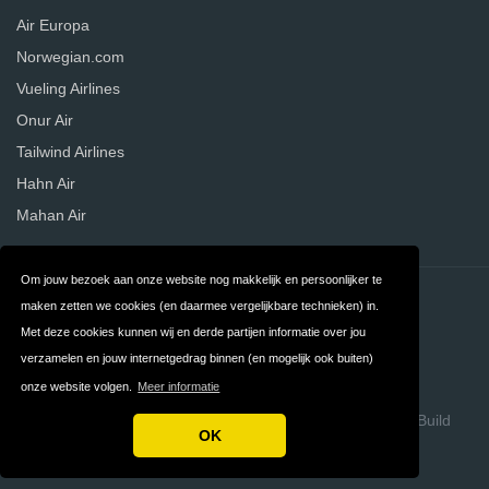
Air Europa
Norwegian.com
Vueling Airlines
Onur Air
Tailwind Airlines
Hahn Air
Mahan Air
Om jouw bezoek aan onze website nog makkelijk en persoonlijker te
Contact
Privacy
maken zetten we cookies (en daarmee vergelijkbare technieken) in.
Met deze cookies kunnen wij en derde partijen informatie over jou
Algemene
FAQ
verzamelen en jouw internetgedrag binnen (en mogelijk ook buiten)
Voorwaarden
onze website volgen.
Meer informatie
Copyright © 2026 VergelijkLuchtvaartmaatschappijen
Build
OK
review sites with ReviewTycoon