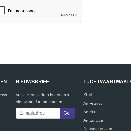
JEN
NIEUWSBRIEF
LUCHTVAARTMAAT
iews
Vul je e-mailadres in om onze
KLM
d
nieuwsbrief te ontvangen.
Air France
e
Aeroflot
Air Europa
Norwegian.com