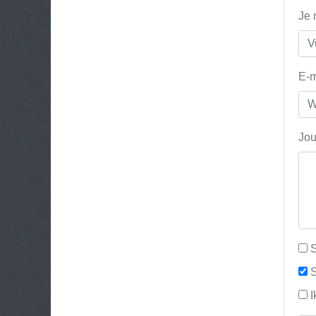
Je
E-m
Jou
S
S
I