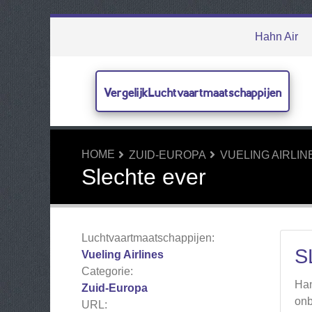
Hahn Air
VergelijkLuchtvaartmaatschappijen
HOME
ZUID-EUROPA
VUELING AIRLIN
Slechte ever
Luchtvaartmaatschappijen:
S
Vueling Airlines
Categorie:
Han
Zuid-Europa
onb
URL: